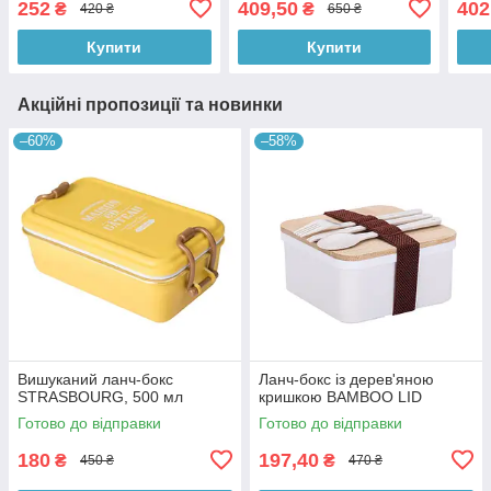
252
409,50
402
₴
₴
420 ₴
650 ₴
Купити
Купити
Акційні пропозиції та новинки
–60%
–58%
Вишуканий ланч-бокс
Ланч-бокс із дерев'яною
STRASBOURG, 500 мл
кришкою BAMBOO LID
Готово до відправки
Готово до відправки
180
197,40
₴
₴
450 ₴
470 ₴