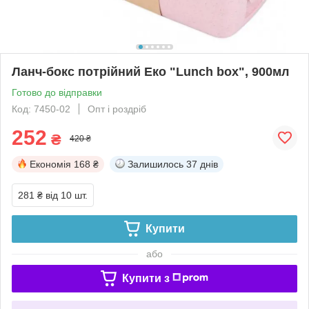
Ланч-бокс потрійний Еко "Lunch box", 900мл
Готово до відправки
Код: 7450-02
Опт і роздріб
252
₴
420 ₴
Економія
168 ₴
Залишилось
37 днів
281 ₴
від 10 шт.
Купити
або
Купити з