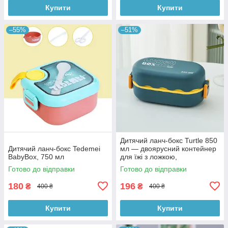
Купити
Купити
–55%
–51%
Дитячий ланч-бокс Turtle 850
Дитячий ланч-бокс Tedemei
мл — двоярусний контейнер
BabyBox, 750 мл
для їжі з ложкою,
герметичний, для школи та
Готово до відправки
Готово до відправки
подорожей
180
196
₴
₴
400 ₴
400 ₴
Купити
Купити