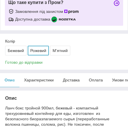
Що таке купити з Пром?
Замовлення під захистом
Доступна доставка
Колір
Бежевий
Рожевий
М'ятний
Готово до відправки
Опис
Характеристики
Доставка
Оплата
Умови п
Опис
Ланч бокс тройной 900мл, бежевый - компактный
трехуровневый контейнер для еды, изготовлен из
безопасного биоразлагаемого сырья (переработанные
волокна пшеницы, солома, рис). Не токсичен, после